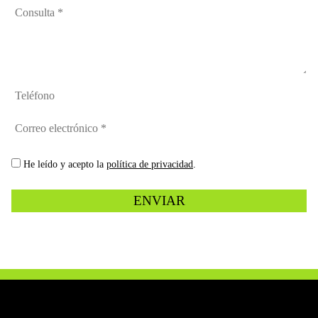
Consulta
contacto
*
*
Teléfono
Correo
electrónico
*
politica
He leído y acepto la
política de privacidad
.
privacidad
*