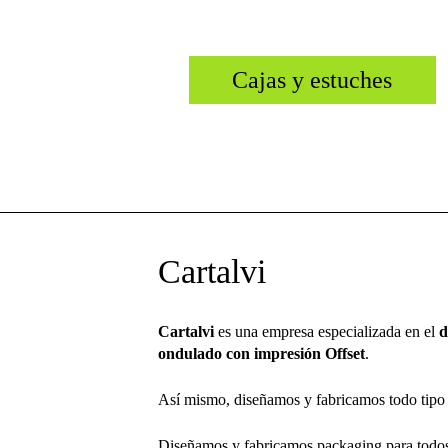
Cajas y estuches
Imprimimos en Off Set
de pequeño
mediano y gran formato. Tintas
convencionales, UVI y barnices.
Cartalvi
Cartalvi
es una empresa especializada en el
d
ondulado con impresión Offset
.
Así mismo, diseñamos y fabricamos todo tipo d
Diseñamos y fabricamos packaging para todos 