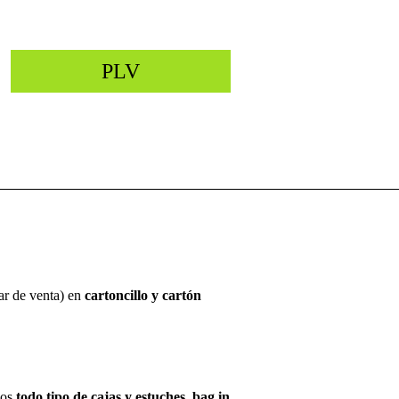
PLV
Diseñamos y producimos
todo tipo de
elementos de publicidad en el lugar de
venta.
ar de venta) en
cartoncillo y cartón
mos
todo tipo de cajas y estuches, bag in